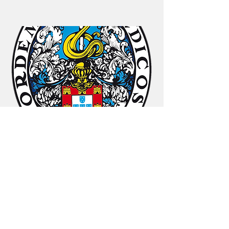
01
Formação Especializada
Programa de formação
Grelha da prova curricular