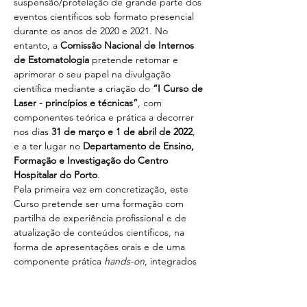
suspensão/protelação de grande parte dos 
eventos científicos sob formato presencial 
durante os anos de 2020 e 2021. No 
entanto, a 
Comissão Nacional de Internos 
de Estomatologia
 pretende retomar e 
aprimorar o seu papel na divulgação 
científica mediante a criação do 
”I Curso de 
Laser - princípios e técnicas”
, com 
componentes teórica e prática a decorrer 
nos dias 
31 de março e 1 de abril de 2022
, 
e a ter lugar no 
Departamento de Ensino, 
Formação e Investigação do Centro 
Hospitalar do Porto
.
Pela primeira vez em concretização, este 
Curso pretende ser uma formação com 
partilha de experiência profissional e de 
atualização de conteúdos científicos, na 
forma de apresentações orais e de uma 
componente prática 
hands-on
, integrados 
no tema 
“Laser na Estomatologia”
.
No final do curso em formato presencial, os 
participantes serão submetidos a uma 