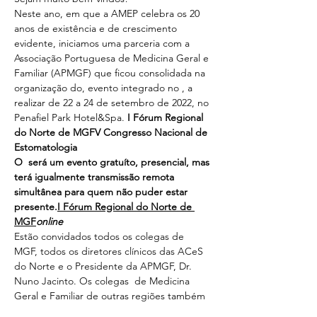
Neste ano, em que a AMEP celebra os 20 
anos de existência e de crescimento 
evidente, iniciamos uma parceria com a 
Associação Portuguesa de Medicina Geral e 
Familiar (APMGF) que ficou consolidada na 
organização do
, evento integrado no 
, a 
realizar de 22 a 24 de setembro de 2022, no 
Penafiel Park Hotel&Spa.
 I Fórum Regional 
do Norte de MGF
V Congresso Nacional de 
Estomatologia
O 
 será um evento gratuíto, presencial, mas 
terá igualmente transmissão remota 
simultânea para quem não puder estar 
presente.
I Fórum Regional do Norte de 
MGF
online
Estão convidados todos os colegas de 
MGF, todos os diretores clínicos das ACeS 
do Norte e o Presidente da APMGF, Dr. 
Nuno Jacinto. Os colegas  de Medicina 
Geral e Familiar de outras regiões também 
serão bem-vindos. Será uma oportunidade 