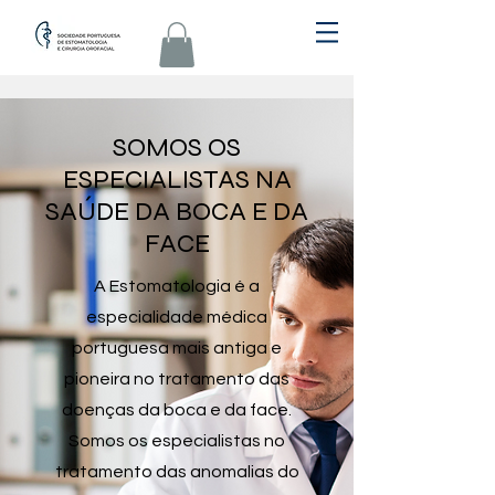
SOMOS OS
ESPECIALISTAS NA
SAÚDE DA BOCA E DA
FACE
A Estomatologia é a
especialidade médica
portuguesa mais antiga e
pioneira no tratamento das
doenças da boca e da face.
Somos os especialistas no
tratamento das anomalias do