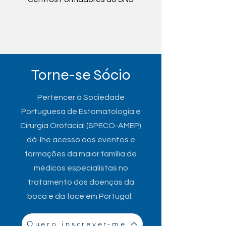
Torne-se Sócio
Pertencer à Sociedade
Portuguesa de Estomatologia e
Cirurgia Orofacial (SPECO-AMEP)
dá-lhe acesso aos eventos e
formações da maior família de
médicos especialistas no
tratamento das doenças da
boca e da face em Portugal.
Quero inscrever-me